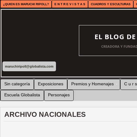
¿QUIEN ES MARUCHI RIPOLL?
E N T R E V I S T A S
CUADROS Y ESCULTURAS
EL BLOG D
CREADORA Y FUNDAD
maruchiripoll@globalista.com
Sin categoría
Exposiciones
Premios y Homenajes
C u r s
Escuela Globalista
Personajes
ARCHIVO NACIONALES