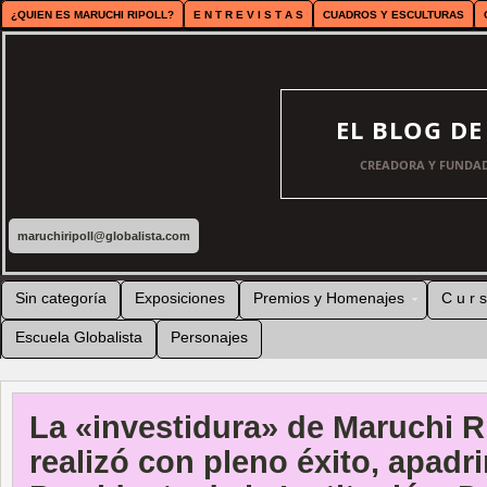
¿QUIEN ES MARUCHI RIPOLL?
E N T R E V I S T A S
CUADROS Y ESCULTURAS
EL BLOG D
CREADORA Y FUNDAD
maruchiripoll@globalista.com
Sin categoría
Exposiciones
Premios y Homenajes
C u r s
Escuela Globalista
Personajes
La «investidura» de Maruchi Ri
realizó con pleno éxito, apadr