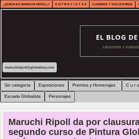
¿QUIEN ES MARUCHI RIPOLL?
E N T R E V I S T A S
CUADROS Y ESCULTURAS
EL BLOG D
CREADORA Y FUNDAD
maruchiripoll@globalista.com
Sin categoría
Exposiciones
Premios y Homenajes
C u r s
Escuela Globalista
Personajes
Maruchi Ripoll da por clausur
segundo curso de Pintura Glob