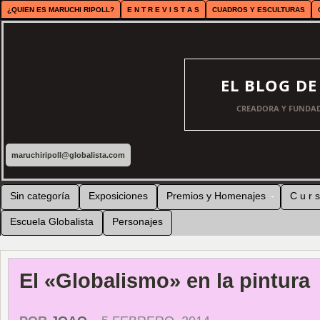
¿QUIEN ES MARUCHI RIPOLL?
E N T R E V I S T A S
CUADROS Y ESCULTURAS
EL BLOG D
CREADORA Y FUNDAD
maruchiripoll@globalista.com
Sin categoría
Exposiciones
Premios y Homenajes
C u r s
Escuela Globalista
Personajes
El «Globalismo» en la pintura