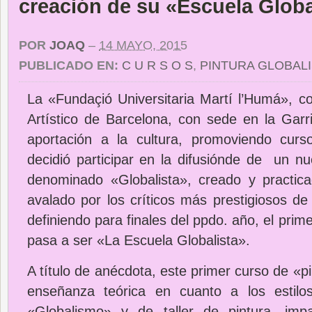
creación de su «Escuela Globa
POR
JOAQ
–
14 MAYO, 2015
PUBLICADO EN:
C U R S O S
,
PINTURA GLOBAL
La «Fundaçió Universitaria Martí l’Humá», co
Artístico de Barcelona, con sede en la Garr
aportación a la cultura, promoviendo curs
decidió participar en la difusiónde de un nu
denominado «Globalista», creado y practica
avalado por los críticos más prestigiosos de
definiendo para finales del ppdo. año, el prim
pasa a ser «La Escuela Globalista».
A título de anécdota, este primer curso de «pi
enseñanza teórica en cuanto a los estil
«Globalismo» y de taller de pintura, impa