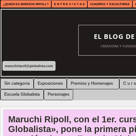
¿QUIEN ES MARUCHI RIPOLL?
E N T R E V I S T A S
CUADROS Y ESCULTURAS
EL BLOG D
CREADORA Y FUNDAD
maruchiripoll@globalista.com
Sin categoría
Exposiciones
Premios y Homenajes
C u r s
Escuela Globalista
Personajes
Maruchi Ripoll, con el 1er. cur
Globalista», pone la primera p